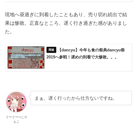
現地へ昼過ぎに到着したこともあり、売り切れ続出で結
果は惨敗。正直なところ、遅く行き過ぎた感がありまし
た。
【dancyu】今年も食の祭典dancyu祭
2019へ参戦！遅めの到着で大惨敗。。。
まぁ、遅く行ったから仕方ないですね。
ぐーぐーぺこり
んこ