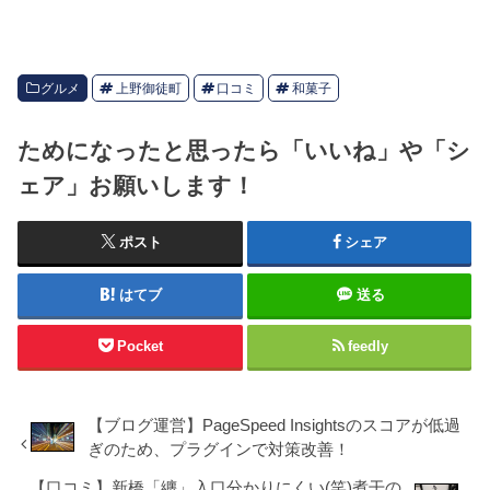
グルメ
上野御徒町
口コミ
和菓子
ためになったと思ったら「いいね」や「シ
ェア」お願いします！
ポスト
シェア
はてブ
送る
Pocket
feedly
【ブログ運営】PageSpeed Insightsのスコアが低過
ぎのため、プラグインで対策改善！
【口コミ】新橋「纏」入口分かりにくい(笑)煮干の