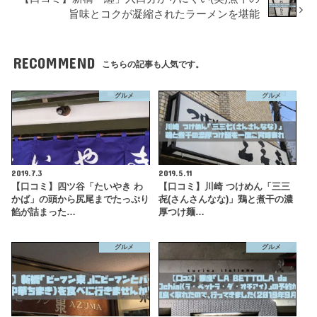
旨味とコクが凝縮されたラーメンを堪能
RECOMMEND
こちらの記事も人気です。
グルメ
グルメ
2019.7.3
2019.5.11
【口コミ】四ツ谷「たいやき わ
【口コミ】川崎 つけめん「三三
かば」の頭から尻尾までたっぷり
㐂(さんさんなな)」鶏と煮干の濃
餡が詰まった…
厚つけ麺…
グルメ
グルメ