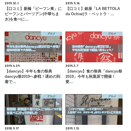
2019.12.1
2019.9.16
【口コミ】新橋「ビーフン東」に
【口コミ】銀座「LA BETTOLA
ビーフンとバーツアン(中華ちま
da Ochiai(ラ・ベットラ・…
き)を食べに…
グルメ
グルメ
2019.4.29
2019.3.7
【dancyu】今年も食の祭典
【dancyu】食の祭典「dancyu祭
dancyu祭2019へ参戦！遅めの到
2019」今年も秋葉原で開催！
着で…
要…
グルメ
グルメ
2018.9.17
2019.1.15