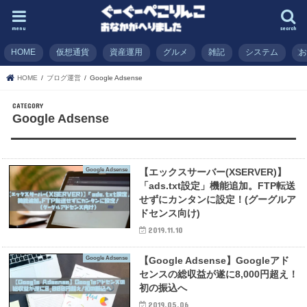
menu
search
HOME
仮想通貨
資産運用
グルメ
雑記
システム
HOME
ブログ運営
Google Adsense
Google Adsense
Google Adsense
【エックスサーバー(XSERVER)】
「ads.txt設定」機能追加。FTP転送
せずにカンタンに設定！(グーグルア
ドセンス向け)
2019.11.10
Google Adsense
【Google Adsense】Googleアド
センスの総収益が遂に8,000円超え！
初の振込へ
2019.05.06