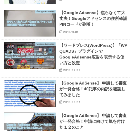
Google Adsense
【Google Adsense】焦らなくて大
丈夫！Googleアドセンスの住所確認
PINコードが到着！
2018.11.01
Google Adsense
【ワードプレス(WordPress)】「WP
QUADS」プラグインで
GoogleAdsense広告を表示する使
い方と設定
2018.09.28
Google Adsense
【Google AdSense】 申請して審査
が一発合格！40記事の内訳を確認し
てみました
2018.08.27
Google Adsense
【Google AdSense】 申請して審査
が一発合格！申請に向けて気を付け
た１２のこと