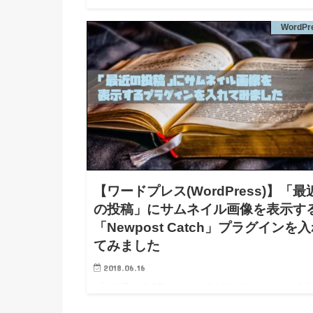
ので、ページにパンくずリストを表示してみることに
WordPr
ます。 パンくずリストは「サイトのココにいますよ
いう案内板の役割を…
【ワードプレス(WordPress)】「最
の投稿」にサムネイル画像を表示す
「Newpost Catch」プラグインを
てみました
2018.06.16
ブログ書いてて気づいたんですが、ウィジェットで「
近の投稿」を表示するようにしているんですが、ペー