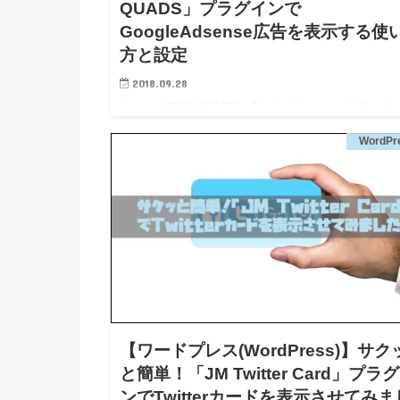
QUADS」プラグインで
GoogleAdsense広告を表示する使
方と設定
2018.09.28
わたしは2018年8月3日にGoogle Adsenseに合格する
ができました。 それからブログサイトに広告が表示
WordPr
ていたのですが、あるタイミングから急に表示されな
なるという状況になってしまいました。。。 なんか
【ワードプレス(WordPress)】サク
と簡単！「JM Twitter Card」プラ
ンでTwitterカードを表示させてみま