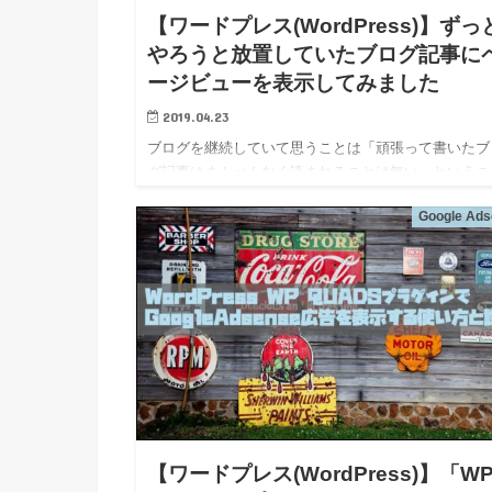
【ワードプレス(WordPress)】ずっ
やろうと放置していたブログ記事に
ージビューを表示してみました
2019.04.23
ブログを継続していて思うことは「頑張って書いたブ
グ記事はまんべんなく読まれることは無い」というこ
です。 残酷ですよね。。。 だけど、それが現実なん
Google Ads
ブロク運営の中で実感してます。 現時点で一番読ま
いる記事は4,…
【ワードプレス(WordPress)】「W