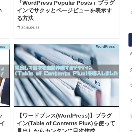
「WordPress Popular Posts」プラグ
い
インでサクッとページビューを表示す
る方法
2018.09.25
こと
他のブロガーさん達のサイトを見ていたらよく読まれて
され
いる人気の記事が表示されていたり、ブログ記事にペー
ess
WordPress
く
ジビュー数を表示されていたりしていてやってみたいな
…
ーとずっと思っていました。 ページビューを表示するこ
とで自分のサイトの…
ッ
【ワードプレス(WordPress)】プラグ
グイ
イン(Table of Contents Plus)を使って
し
見出しからカンタンに目次作成