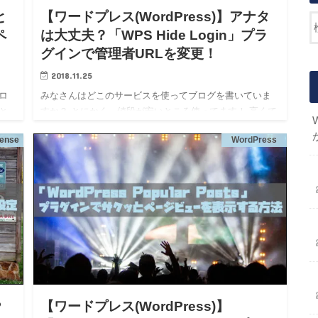
と
【ワードプレス(WordPress)】アナタ
ペ
は大丈夫？「WPS Hide Login」プラ
グインで管理者URLを変更！
2018.11.25
ロ
みなさんはどこのサービスを使ってブログを書いていま
と
すか？ とにかく、値段が安いところ使ってます！ 高くて
だと
も、機能が充実したところを使ってます！ などなど、い
ense
WordPress
れて
ろんな意見があると思います。 わたしはブログ記事内に
広告を載せて…
P
【ワードプレス(WordPress)】