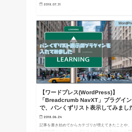
2018.07.31
Google Adsenseの審査に合格するために、少しずつ
を進めてます。 サイト検索して調べてみると、Googl
WordPr
Adsenseの審査に合格するためにはいくつかポイント
あるとのこと。 独自ドメインを取得している…
【ワードプレス(WordPress)】
「Breadcrumb NavXT」プラグイン
で、パンくずリスト表示してみまし
2018.06.24
記事を書き始めてからカテゴリが増えてきたことや、
SEO対策としてパンくずリストがあった方がいいと