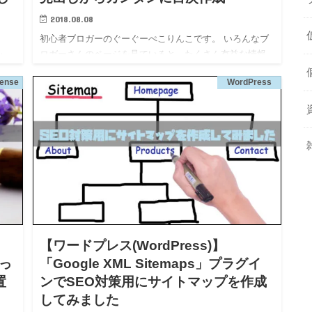
2018.08.08
初心者ブロガーのぐーぐーぺこりんこです。 いろんなブ
ロガーさんのページを見ていると、たくさん有益な情報
た
があり、とても見やすい記事構成になってます。 情報量
ense
WordPress
が多ければ、読み手側に読みやすくしておかないとペー
もら
ジを閉じられるだ…
ん
【ワードプレス(WordPress)】
使っ
「Google XML Sitemaps」プラグイ
置
ンでSEO対策用にサイトマップを作成
してみました