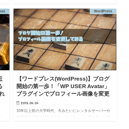
ブログ初心者のぐーぐーぺこりんこです。 ※当ブログサ
し
イトはWordPress+有料テーマ(ストーク)を使って作って
ess
WordPress
」と
ます 悲しいことにソースコードとして表示できなかった
前に書いた「フッターを変更する」記事でソースコード
を…
近
【ワードプレス(WordPress)】ブログ
る
開始の第一歩！「WP USER Avatar」
入れ
プラグインでプロフィール画像を変更
2018.06.04
10年以上前の大学時代、今みたいにレンタルサーバーや
無料ブログサービスがなかったとき、インターネットプ
最
ロバイダーのホームページサービスを使ってホームペー
ジ