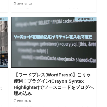
2018.07.02
準備
記事数が増えてきたので、サイトマップを作成してみよ
e
うとおもいます。 サイトマップとは？ 記事を作成して
ess
WordPress
が
google等の検索にヒットするようにするためには、検索
ロボットにブログサイト全体をクロールしてインデック
ス情報を溜め…
【ワードプレス(WordPress)】こりゃ
便利！プラグイン(Crayon Syntax
た
Highlighter)でソースコードをブログへ
埋め込み
2018.06.17
聞く