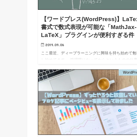
【ワードプレス(WordPress)】LaTe
書式で数式表現が可能な「MathJax-
LaTeX」プラグインが便利すぎる件
2019.09.06
ここ最近、ディープラーニングに興味を持ち始めて勉
し始めてます。 管理職になってからというものの仕
手を動かす機会はほとんど無く、大抵はExcelや
WordPr
PowerPointで資料作ったり、数字遊びする毎日です
んな仕事を…