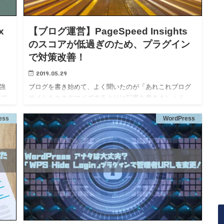
x
【ブログ運営】PageSpeed Insights
のスコアが低過ぎのため、プラグイン
で対策改善！
2019.05.29
強
ブログを書き始めて、よく聞いたのが「あれこれブログ
事で
サイトをカスタマイズするよりは記事を書きましょう」
と言うことでした。 当時はWordpressプラグインを使っ
ess
WordPress
。そ
てあれやこれカスタマイズに力を入れている時期だった
ため、有料…