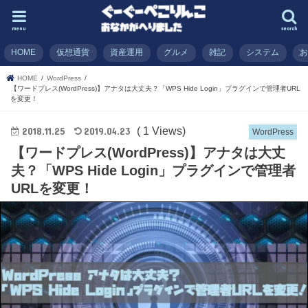
menu
search
HOME
仮想通貨
資産運用
グルメ
雑記
システム
HOME
WordPress
【ワードプレス(WordPress)】アナタは大丈夫？「WPS Hide Login」プラグインで管理者URL
を変更！
( 1 Views)
2018.11.25
2019.04.23
WordPress
【ワードプレス(WordPress)】アナタは大丈
夫？「WPS Hide Login」プラグインで管理者
URLを変更！