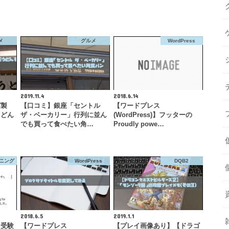
メ
グルメ
WordPress
2019.11.4
2018.6.14
ば製
【口コミ】銀座「セントル
【ワードプレス
うどん
ザ・ベーカリー」行列に並ん
(WordPress)】フッターの
？
でも買って食べたい角…
Proudly powe…
ニング
WordPress
DQB2
2018.6.5
2019.1.1
】受験
【ワードプレス
【プレイ画像あり】【ドラゴ