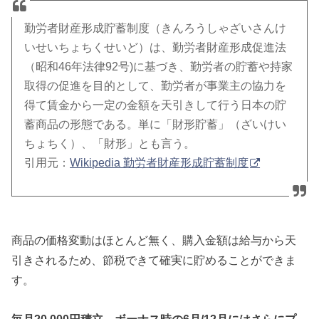
勤労者財産形成貯蓄制度（きんろうしゃざいさんけ
いせいちょちくせいど）は、勤労者財産形成促進法
（昭和46年法律92号)に基づき、勤労者の貯蓄や持家
取得の促進を目的として、勤労者が事業主の協力を
得て賃金から一定の金額を天引きして行う日本の貯
蓄商品の形態である。単に「財形貯蓄」（ざいけい
ちょちく）、「財形」とも言う。
引用元：
Wikipedia 勤労者財産形成貯蓄制度
商品の価格変動はほとんど無く、購入金額は給与から天
引きされるため、節税できて確実に貯めることができま
す。
毎月20,000円積立、ボーナス時の6月/12月にはさらにプ