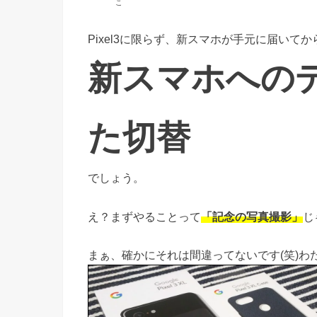
こ
Pixel3に限らず、新スマホが手元に届いて
新スマホへの
た切替
でしょう。
え？まずやることって
「記念の写真撮影」
じ
まぁ、確かにそれは間違ってないです(笑)わ