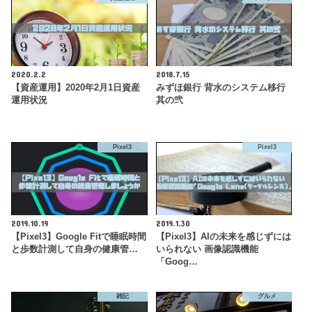
2020.2.2
2018.7.15
【資産運用】2020年2月1日資産
みずほ銀行 背水のシステム移行
運用状況
其の弐
Pixel3
Pixel3
2019.10.19
2019.1.30
【Pixel3】Google Fitで睡眠時間
【Pixel3】AIの未来を感じずには
と歩数計測して自身の健康管…
いられない 画像認識機能
「Goog…
雑記
グルメ