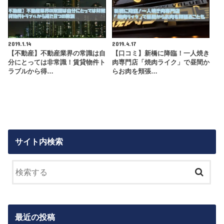
2019.1.14
2019.4.17
【不動産】不動産業界の常識は自
【口コミ】新橋に降臨！一人焼き
分にとっては非常識！賃貸物件ト
肉専門店「焼肉ライク」で昼間か
ラブルから得…
らお肉を頬張…
サイト内検索
最近の投稿