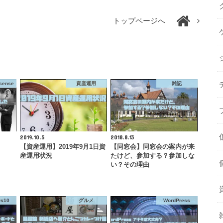
トップページへ
sense
資産運用
雑記
2019.10.5
2018.8.13
【資産運用】2019年9月1日資
【同窓会】同窓会の案内が来
産運用状況
たけど、参加する？参加しな
い？その理由
ws10
グルメ
WordPress