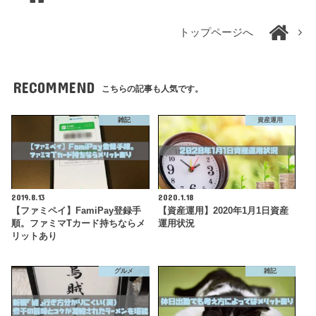
トップページへ
RECOMMEND
こちらの記事も人気です。
雑記
資産運用
2019.8.13
2020.1.18
【ファミペイ】FamiPay登録手
【資産運用】2020年1月1日資産
順。ファミマTカード持ちならメ
運用状況
リットあり
グルメ
雑記