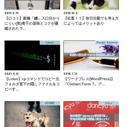
2019.5.19
2018.10.6
【口コミ】新橋「纏」入口分かり
【社畜！？】休日出勤でも考え方
にくい(笑)煮干の旨味とコクが凝
によってはメリットあり
縮されたラ…
Linux
Google Adsense
2021.9.12
2018.7.31
【Linux】cpコマンドでコピー元
【ワードプレス(WordPress)】
フォルダ直下の隠しファイルをコ
「Contact Form 7」プ…
ピーす…
STORK
グルメ