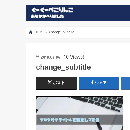
HOME
change_subtitle
( 0 Views)
2018.07.04
change_subtitle
ポスト
シェア