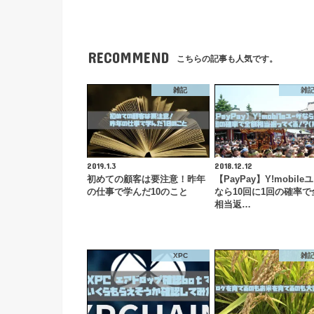
RECOMMEND
こちらの記事も人気です。
雑記
雑
2019.1.3
2018.12.12
初めての顧客は要注意！昨年
【PayPay】Y!mobile
の仕事で学んだ10のこと
なら10回に1回の確率で
相当返…
XPC
雑