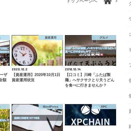
トップページへ
記
資産運用
グルメ
2020.10.2
2018.10.14
ユーザ
【資産運用】2020年10月1日
【口コミ】川崎「ふたば製
全額
資産運用状況
麺」へサクサクとり天うどん
を食べに行きませんか？
記
WordPress
XPC