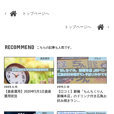
トップページへ
トップページへ
RECOMMEND
こちらの記事も人気です。
資産運用
グルメ
2020.6.15
2019.3.12
【資産運用】2020年5月1日資産
【口コミ】新橋「ちんちくりん
運用状況
新橋本店」のドリンク付き広島お
好み焼きラン…
XPC
Google Adsense