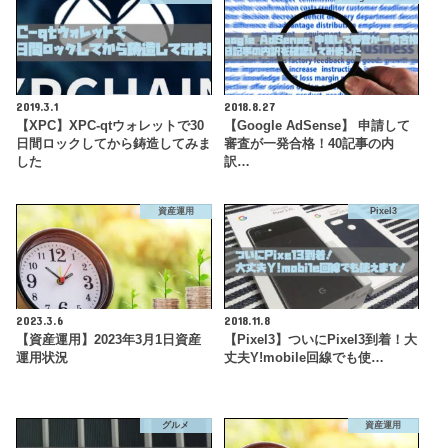
2019.3.1
2018.8.27
【XPC】XPC-qtウォレットで30
【Google AdSense】 申請して
日間ロックしてから鋳造してみま
審査が一発合格！40記事の内
した
訳…
資産運用
Pixel3
2023.3.6
2018.11.8
【資産運用】2023年3月1日資産
【Pixel3】ついにPixel3到着！大
運用状況
丈夫Y!mobile回線でも使…
グルメ
資産運用