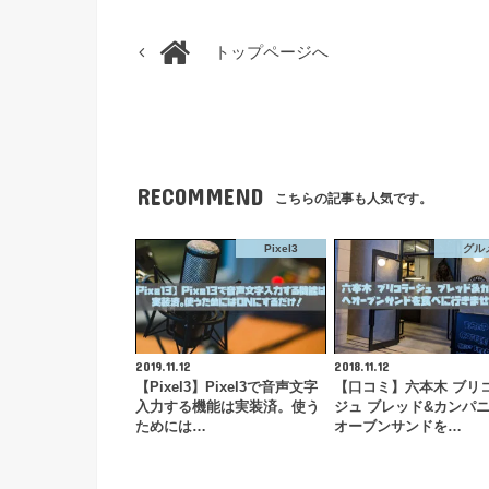
トップページへ
RECOMMEND
こちらの記事も人気です。
Pixel3
グル
2019.11.12
2018.11.12
【Pixel3】Pixel3で音声文字
【口コミ】六本木 ブリ
入力する機能は実装済。使う
ジュ ブレッド&カンパ
ためには…
オーブンサンドを…