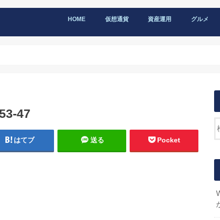
HOME
仮想通貨
資産運用
グルメ
53-47
はてブ
送る
Pocket