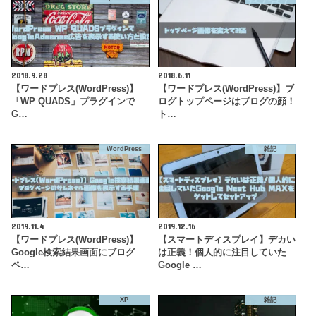
2018.9.28
2018.6.11
【ワードプレス(WordPress)】
【ワードプレス(WordPress)】ブ
「WP QUADS」プラグインで
ログトップページはブログの顔！
G…
ト…
WordPress
雑記
2019.11.4
2019.12.16
【ワードプレス(WordPress)】
【スマートディスプレイ】デカい
Google検索結果画面にブログ
は正義！個人的に注目していた
ペ…
Google …
XP
雑記