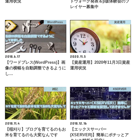
運用状況
トウォーク発表＆β版体験会のプ
レイヤー募集中
WordPress
資産運用
2018.6.17
2020.11.5
【ワードプレス(WordPress)】画
【資産運用】2020年11月3日資産
像の横幅を自動調整できるように
運用状況
し…
雑記
XSERVER
2018.11.4
2018.12.16
【稲刈り】ブログを育てるのもお
【エックスサーバー
米を育てるのも大変なんです
(XSERVER)】簡単にポチッとア