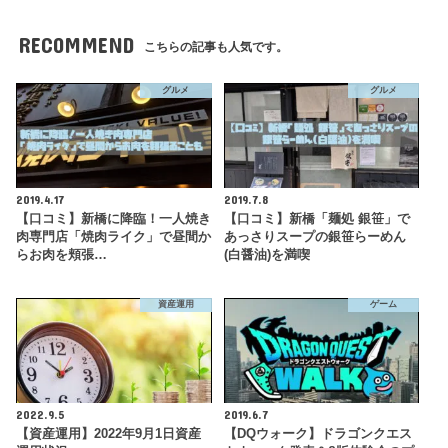
RECOMMEND
こちらの記事も人気です。
グルメ
グルメ
2019.4.17
2019.7.8
【口コミ】新橋に降臨！一人焼き
【口コミ】新橋「麺処 銀笹」で
肉専門店「焼肉ライク」で昼間か
あっさりスープの銀笹らーめん
らお肉を頬張…
(白醤油)を満喫
資産運用
ゲーム
2022.9.5
2019.6.7
【資産運用】2022年9月1日資産
【DQウォーク】ドラゴンクエス