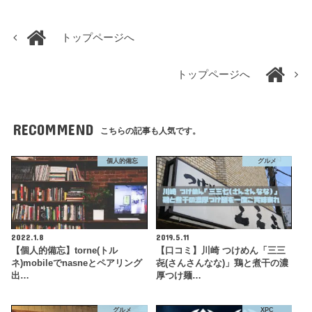
トップページへ
トップページへ
RECOMMEND
こちらの記事も人気です。
個人的備忘
グルメ
2022.1.8
2019.5.11
【個人的備忘】torne(トル
【口コミ】川崎 つけめん「三三
ネ)mobileでnasneとペアリング
㐂(さんさんなな)」鶏と煮干の濃
出…
厚つけ麺…
グルメ
XPC