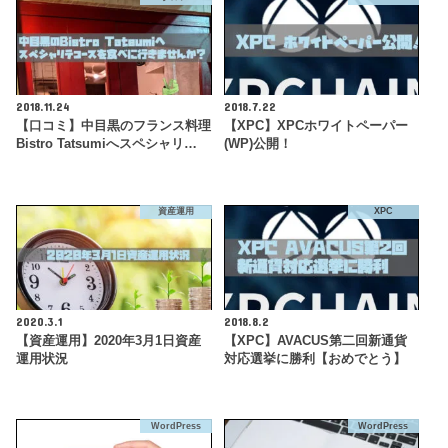
2018.11.24
2018.7.22
【口コミ】中目黒のフランス料理
【XPC】XPCホワイトペーパー
Bistro Tatsumiへスペシャリ…
(WP)公開！
資産運用
XPC
2020.3.1
2018.8.2
【資産運用】2020年3月1日資産
【XPC】AVACUS第二回新通貨
運用状況
対応選挙に勝利【おめでとう】
WordPress
WordPress