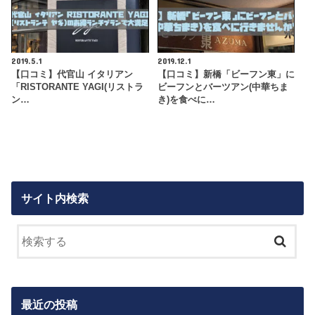
2019.5.1
2019.12.1
【口コミ】代官山 イタリアン
【口コミ】新橋「ビーフン東」に
「RISTORANTE YAGI(リストラ
ビーフンとバーツアン(中華ちま
ン…
き)を食べに…
サイト内検索
最近の投稿