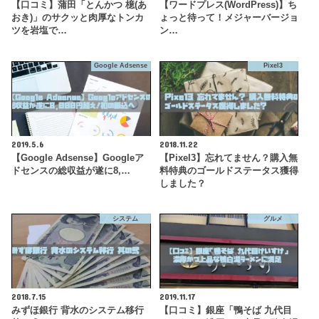
【口コミ】蒲田「とんかつ 檍(あ
【ワードプレス(WordPress)】ち
おき)」のサクッと肉厚なトンカ
ょっと待って！メジャーバージョ
ツを岩塩で…
ン…
Google Adsense
Pixel3
2019.5.6
2018.11.22
【Google Adsense】Googleア
【Pixel3】忘れてません？購入無
ドセンスの総収益が遂に8,…
料特典のゴールドステータス獲得
しました？
システム
グルメ
2018.7.15
2019.11.17
みずほ銀行 背水のシステム移行
【口コミ】銀座「鴨そば 九代目