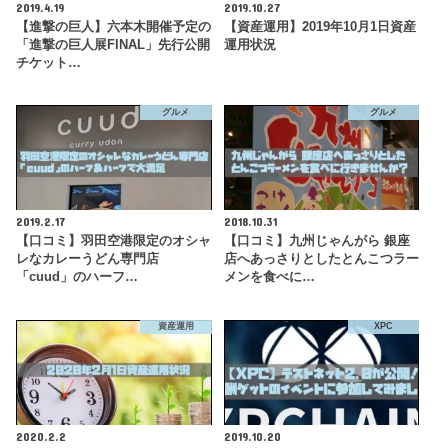
2019.4.19
2019.10.27
【進撃の巨人】六本木開催予定の
【資産運用】2019年10月1日資産
「進撃の巨人展FINAL」先行公開
運用状況
チケット…
グルメ
グルメ
2019.2.17
2018.10.31
【口コミ】羽田空港限定のオシャ
【口コミ】九州じゃんがら 銀座
レなカレーうどん専門店
店へあっさりとしたとんこつラー
「cuud」のハーフ…
メンを食べに…
資産運用
XPC
2020.2.2
2019.10.20