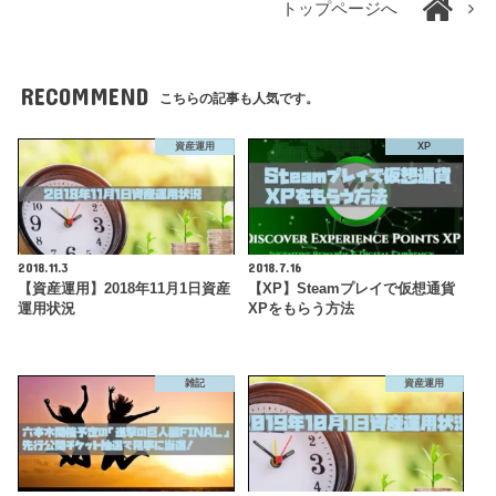
トップページへ
RECOMMEND
こちらの記事も人気です。
資産運用
XP
2018.11.3
2018.7.16
【資産運用】2018年11月1日資産
【XP】Steamプレイで仮想通貨
運用状況
XPをもらう方法
雑記
資産運用