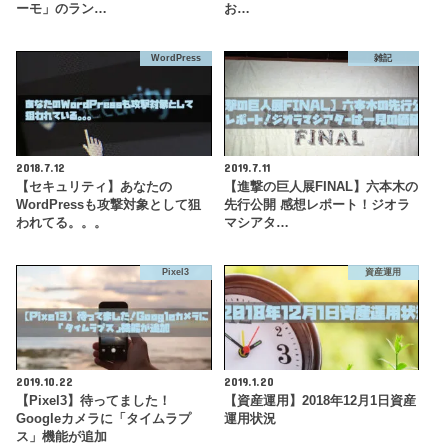
ーモ」のラン…
お…
WordPress
雑記
2018.7.12
2019.7.11
【セキュリティ】あなたの
【進撃の巨人展FINAL】六本木の
WordPressも攻撃対象として狙
先行公開 感想レポート！ジオラ
われてる。。。
マシアタ…
Pixel3
資産運用
2019.10.22
2019.1.20
【Pixel3】待ってました！
【資産運用】2018年12月1日資産
Googleカメラに「タイムラプ
運用状況
ス」機能が追加