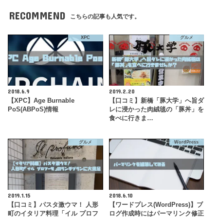
RECOMMEND
こちらの記事も人気です。
XPC
グルメ
2018.6.9
2019.2.20
【XPC】Age Burnable
【口コミ】新橋「豚大学」へ旨ダ
PoS(ABPoS)情報
レに浸かった肉絨毯の「豚丼」を
食べに行きま…
グルメ
WordPress
2019.1.15
2018.6.10
【口コミ】パスタ激ウマ！ 人形
【ワードプレス(WordPress)】ブ
町のイタリア料理「イル プロフ
ログ作成時にはパーマリンク修正