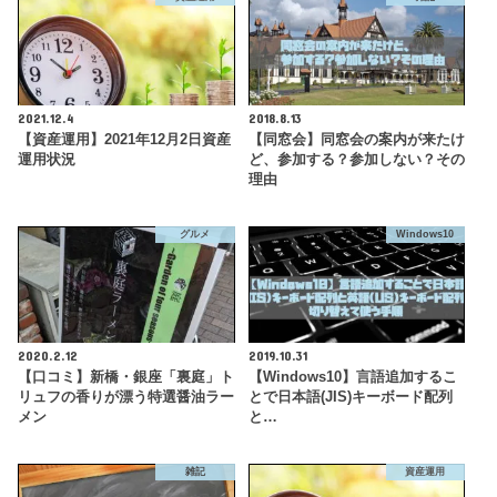
2021.12.4
2018.8.13
【資産運用】2021年12月2日資産
【同窓会】同窓会の案内が来たけ
運用状況
ど、参加する？参加しない？その
理由
グルメ
Windows10
2020.2.12
2019.10.31
【口コミ】新橋・銀座「裏庭」ト
【Windows10】言語追加するこ
リュフの香りが漂う特選醤油ラー
とで日本語(JIS)キーボード配列
メン
と…
雑記
資産運用