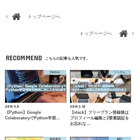
トップページへ
トップページへ
RECOMMEND
こちらの記事も人気です。
Python
システム
2019.9.8
2019.3.10
【Python】Google
【slack】フリープラン登録後は
ColaboratoryでPython学習…
プロフィール編集と2要素認証を
お忘れな…
資産運用
雑記