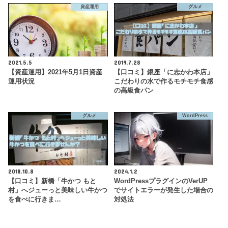
資産運用
グルメ
2021.5.5
2019.7.28
【資産運用】2021年5月1日資産
【口コミ】銀座「に志かわ本店」
運用状況
こだわりの水で作るモチモチ食感
の高級食パン
グルメ
WordPress
2018.10.8
2024.1.2
【口コミ】新橋「牛かつ もと
WordPressプラグインのVerUP
村」へジューっと美味しい牛かつ
でサイトエラーが発生した場合の
を食べに行きま…
対処法