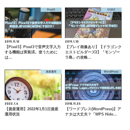
Pixel3
DQB2
2019.11.12
2019.1.10
【Pixel3】Pixel3で音声文字入力
【プレイ画像あり】【ドラゴンク
する機能は実装済。使うために
エストビルダーズ2】「モンゾー
は…
ラ島」の攻略…
資産運用
WordPress
2022.1.6
2018.11.25
【資産運用】2022年1月1日資産
【ワードプレス(WordPress)】ア
運用状況
ナタは大丈夫？「WPS Hide…