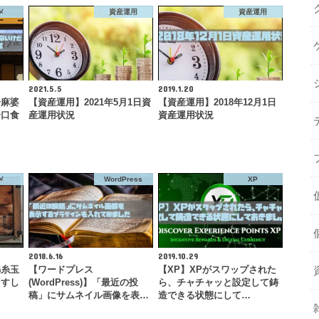
メ
資産運用
資産運用
2021.5.5
2019.1.20
一麻婆
【資産運用】2021年5月1日資
【資産運用】2018年12月1日
一口食
産運用状況
資産運用状況
メ
WordPress
XP
2018.6.16
2019.10.29
錦糸玉
【ワードプレス
【XP】XPがスワップされた
「すし
(WordPress)】「最近の投
ら、チャチャッと設定して鋳
…
稿」にサムネイル画像を表…
造できる状態にして…