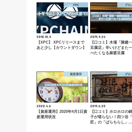
XPC
グル
2018.10.5
2019.9.24
【XPC】 XPCリリースまで
【口コミ】木場「陳建
あと少し【カウントダウン】
豆腐店」辛いけどまた
べたくなる麻婆豆腐
資産運用
グル
2020.4.6
2019.6.20
【資産運用】2020年4月1日資
【口コミ】ホロホロの
産運用状況
子が堪らない！四ツ谷
匠」の「ばらちらし」