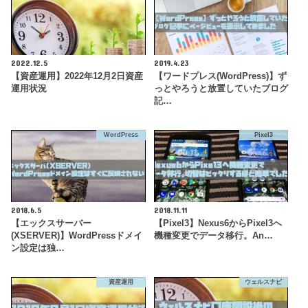
2022.12.5
2019.4.23
【資産運用】2022年12月2日資産
【ワードプレス(WordPress)】ず
運用状況
っとやろうと放置していたブログ
記…
WordPress
Pixel3
2018.6.5
2018.11.11
【エックスサーバー
【Pixel3】Nexus6からPixel3へ
(XSERVER)】WordPressドメイ
機種変更でデータ移行。An…
ン設定は独…
資産運用
ウェルスナビ