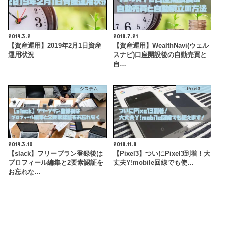
2019.3.2
2018.7.21
【資産運用】2019年2月1日資産
【資産運用】WealthNavi(ウェル
運用状況
スナビ)口座開設後の自動売買と
自…
システム
Pixel3
2019.3.10
2018.11.8
【slack】フリープラン登録後は
【Pixel3】ついにPixel3到着！大
プロフィール編集と2要素認証を
丈夫Y!mobile回線でも使…
お忘れな…