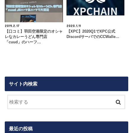
2019.2.17
2020.1.11
【口コミ】羽田空港限定のオシャ
【XPC】2020Q1でXPC公式
レなカレーうどん専門店
DiscordサーバでのCCWalle…
「cuud」のハーフ…
サイト内検索
最近の投稿