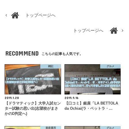
トップページへ
トップページへ
RECOMMEND
こちらの記事も人気です。
雑記
グルメ
2019.1.28
2019.9.16
【ドラマティック】大学入試セン
【口コミ】銀座「LA BETTOLA
ター試験の思い出(志望校がまさ
da Ochiai(ラ・ベットラ・…
かのD判定へ)
資産運用
グルメ