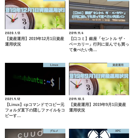
2020.1.13
2019.11.4
【資産運用】2019年12月1日資産
【口コミ】銀座「セントル ザ・
運用状況
ベーカリー」行列に並んでも買っ
て食べたい角…
Linux
資産運用
2021.9.12
2019.10.5
【Linux】cpコマンドでコピー元
【資産運用】2019年9月1日資産
フォルダ直下の隠しファイルをコ
運用状況
ピーす…
グルメ
XPC