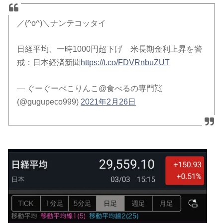
／(^o^)＼ナンテコッタイ
日経平均、一時1000円超下げ 米長期金利上昇を警
戒：日本経済新聞
https://t.co/FDVRnbuZUT
— ぐーぐーぺこりんこ@食べるの専門㌠
(@gugupeco999)
2021年2月26日