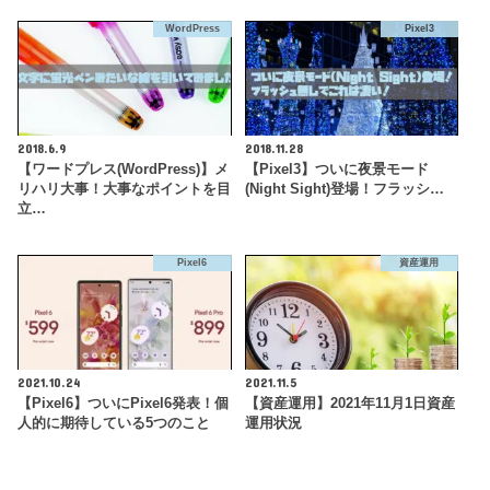
WordPress
Pixel3
2018.6.9
2018.11.28
【ワードプレス(WordPress)】メ
【Pixel3】ついに夜景モード
リハリ大事！大事なポイントを目
(Night Sight)登場！フラッシ…
立…
Pixel6
資産運用
2021.10.24
2021.11.5
【Pixel6】ついにPixel6発表！個
【資産運用】2021年11月1日資産
人的に期待している5つのこと
運用状況