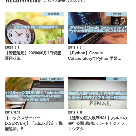
こちらの記事も人気です。
資産運用
Python
2020.8.1
2019.9.8
【資産運用】2020年6月1日資産
【Python】Google
運用状況
ColaboratoryでPython学習…
Google Adsense
雑記
2019.11.10
2019.7.11
【エックスサーバー
【進撃の巨人展FINAL】六本木の
(XSERVER)】「ads.txt設定」機
先行公開 感想レポート！ジオラ
能追加。F…
マシアタ…