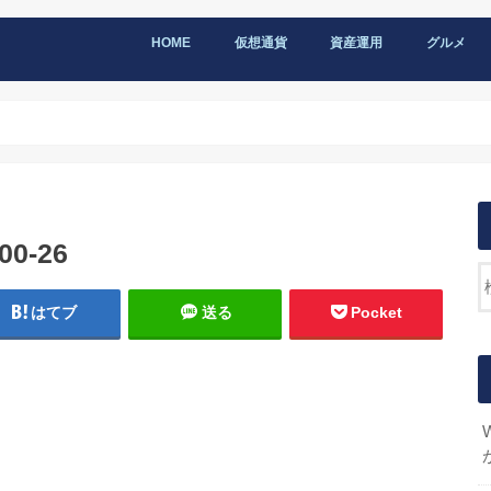
HOME
仮想通貨
資産運用
グルメ
00-26
はてブ
送る
Pocket