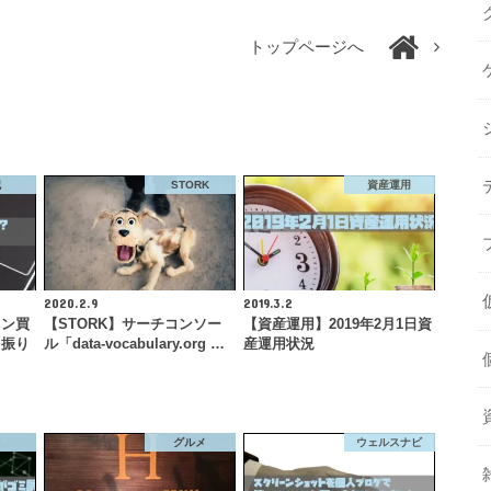
トップページへ
記
STORK
資産運用
2020.2.9
2019.3.2
ォン買
【STORK】サーチコンソー
【資産運用】2019年2月1日資
を振り
ル「data-vocabulary.org …
産運用状況
グルメ
ウェルスナビ