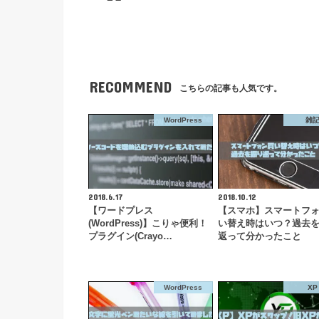
RECOMMEND
こちらの記事も人気です。
WordPress
雑
2018.6.17
2018.10.12
【ワードプレス
【スマホ】スマートフ
(WordPress)】こりゃ便利！
い替え時はいつ？過去
プラグイン(Crayo…
返って分かったこと
WordPress
XP