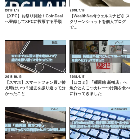
2019.1.19
2018.7.19
【XPC】お祭り開始！CoinDeal
【WealthNavi(ウェルスナビ)】ス
へ登録してXPCに投票する手順
クリーンショットを個人ブログ
で…
雑記
グルメ
2018.10.12
2018.9.17
【スマホ】スマートフォン買い替
【口コミ】「麺屋錦 新橋店」へ
え時はいつ？過去を振り返って分
魚介とんこつカレーつけ麺を食べ
かったこと
に行ってきました
グルメ
Windows10