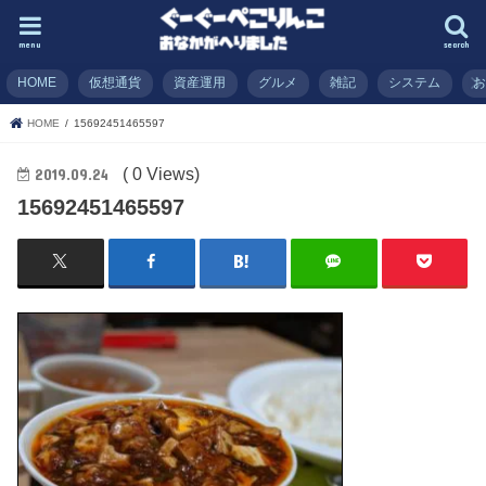
menu
search
HOME
仮想通貨
資産運用
グルメ
雑記
システム
HOME
15692451465597
( 0 Views)
2019.09.24
15692451465597