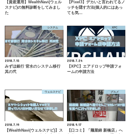
【資産運用】WealthNavi(ウェル
【Pixel3】デカいと言われてるノ
スナビ)の無料診断をしてみまし
ッチを隠す方法(個人的にはあっ
た
ても気…
システム
XPC
2018.7.15
2018.7.24
みずほ銀行 背水のシステム移行
【XPC】エアドロップ申請フォ
其の弐
ームの申請方法
ウェルスナビ
グルメ
2018.7.19
2018.9.17
【WealthNavi(ウェルスナビ)】ス
【口コミ】「麺屋錦 新橋店」へ