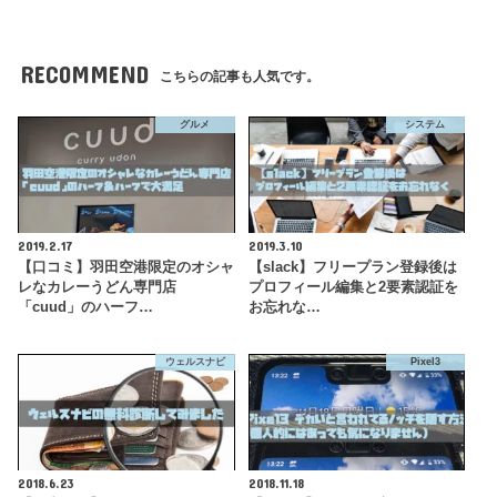
RECOMMEND
こちらの記事も人気です。
グルメ
システム
2019.2.17
2019.3.10
【口コミ】羽田空港限定のオシャ
【slack】フリープラン登録後は
レなカレーうどん専門店
プロフィール編集と2要素認証を
「cuud」のハーフ…
お忘れな…
ウェルスナビ
Pixel3
2018.6.23
2018.11.18