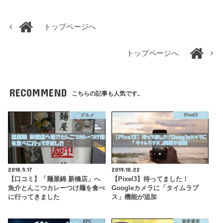
トップページへ
トップページへ
RECOMMEND
こちらの記事も人気です。
グルメ
Pixel3
2018.9.17
2019.10.22
【口コミ】「麺屋錦 新橋店」へ
【Pixel3】待ってました！
魚介とんこつカレーつけ麺を食べ
Googleカメラに「タイムラプ
に行ってきました
ス」機能が追加
XPC
資産運用