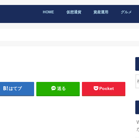
HOME
仮想通貨
資産運用
グルメ
はてブ
送る
Pocket