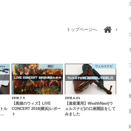
トップページへ
ress
雑記
ウェルスナビ
2018.7.9
2018.6.24
【黒猫のウィズ】LIVE
【資産運用】WealthNavi(ウ
イトル
CONCERT 2018(横浜)レポー
ェルスナビ)の口座開設をして
ト…
ト
みました