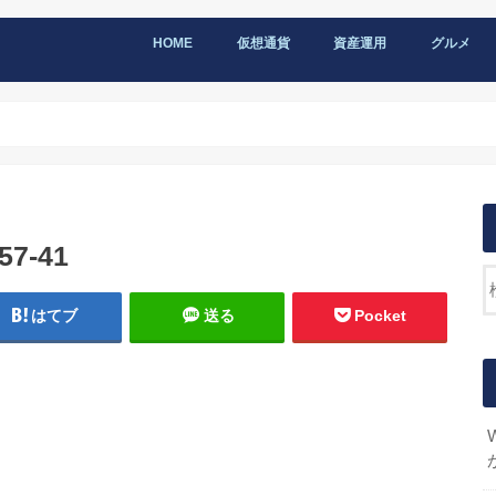
HOME
仮想通貨
資産運用
グルメ
57-41
はてブ
送る
Pocket