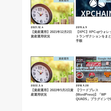
資産運用
XP
2021.12.4
2019.6.9
【資産運用】2021年12月2日
【XPC】XPC-qtウォ
資産運用状況
トランザクションをま
手順
資産運用
Google Ad
2022.5.6
2018.9.28
【資産運用】2022年5月2日資
【ワードプレス
産運用状況
(WordPress)】「WP
QUADS」プラグインで