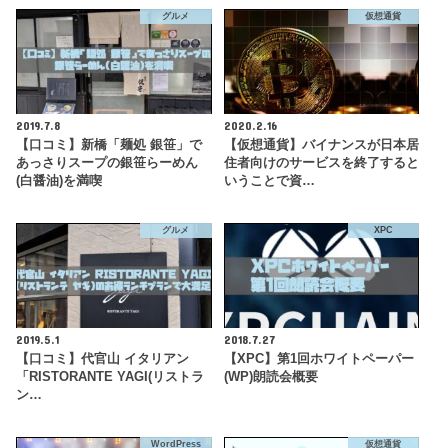
グルメ
仮想通貨
2019.7.8
2020.2.16
【口コミ】新橋「麺処 銀笹」で
【仮想通貨】バイナンスが日本居
あっさりスープの銀笹らーめん
住者向けのサービスを終了すると
(白醤油)を満喫
いうことで資…
グルメ
XPC
2019.5.1
2018.7.27
【口コミ】代官山 イタリアン
【XPC】第1回ホワイトペーパー
「RISTORANTE YAGI(リストラ
(WP)朗読会概要
ン…
WordPress
仮想通貨